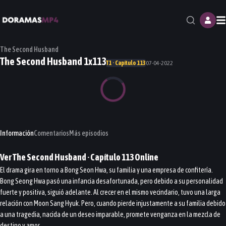
M
The Second Husband
The Second Husband 1x113
T1 · Capítulo 113
07-04-2022
Información
Comentarios
Más episodios
Ver
The Second Husband
· Capítulo
113
Online
El drama gira en torno a Bong Seon Hwa, su familia y una empresa de confitería.
Bong Seong Hwa pasó una infancia desafortunada, pero debido a su personalidad
fuerte y positiva, siguió adelante. Al crecer en el mismo vecindario, tuvo una larga
relación con Moon Sang Hyuk. Pero, cuando pierde injustamente a su familia debido
a una tragedia, nacida de un deseo imparable, promete venganza en la mezcla de
destino y amor.