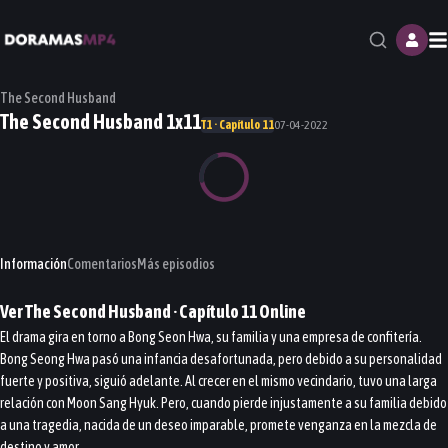
M
The Second Husband
The Second Husband 1x11
T1 · Capítulo 11
07-04-2022
Información
Comentarios
Más episodios
Ver
The Second Husband
· Capítulo
11
Online
El drama gira en torno a Bong Seon Hwa, su familia y una empresa de confitería.
Bong Seong Hwa pasó una infancia desafortunada, pero debido a su personalidad
fuerte y positiva, siguió adelante. Al crecer en el mismo vecindario, tuvo una larga
relación con Moon Sang Hyuk. Pero, cuando pierde injustamente a su familia debido
a una tragedia, nacida de un deseo imparable, promete venganza en la mezcla de
destino y amor.