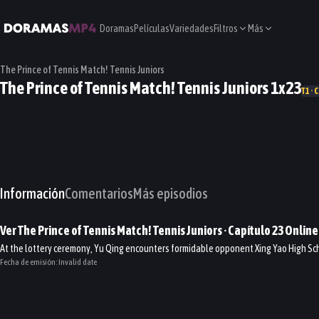
Doramas
Películas
Variedades
Filtros
Más
The Prince of Tennis Match! Tennis Juniors
The Prince of Tennis Match! Tennis Juniors 1x23
T1 · 
Información
Comentarios
Más episodios
Ver
The Prince of Tennis Match! Tennis Juniors
· Capítulo
23
Online
At the lottery ceremony, Yu Qing encounters formidable opponent Xing Yao High Scho
Fecha de emisión:
Invalid date