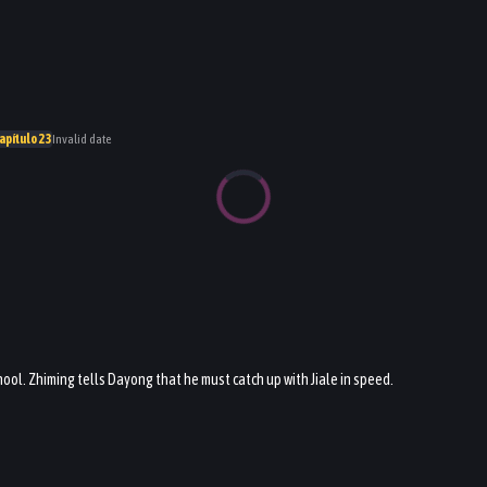
Capítulo 23
Invalid date
ol. Zhiming tells Dayong that he must catch up with Jiale in speed.