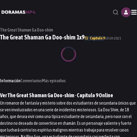
M
The Great Shaman Ga Doo-shim
The Great Shaman Ga Doo-shim 1x9
T1 · Capítulo 9
10-10-2021
Información
Comentarios
Más episodios
Ver
The Great Shaman Ga Doo-shim
· Capítulo
9
Online
Un romance de fantasía y misterio sobre dos estudiantes de secundaria únicos que
se ven involucrados en una serie de incidentes misteriosos. Ga Doo Shim, de 18
años, que desea vivir como una típica estudiante de secundaria, pero nace con el
destino no deseado de convertirse en chamán. Es un personaje valiente y fuerte
que luchará contra los espíritus malignos mientras trabaja para resolver casos
misteriosos. Na Woo Soo, una estudiante de secundaria casi perfecta con