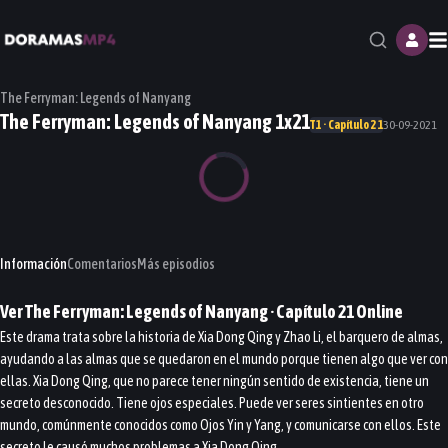
M
The Ferryman: Legends of Nanyang
The Ferryman: Legends of Nanyang 1x21
T1 · Capítulo 21
30-09-2021
Información
Comentarios
Más episodios
Ver
The Ferryman: Legends of Nanyang
· Capítulo
21
Online
Este drama trata sobre la historia de Xia Dong Qing y Zhao Li, el barquero de almas,
ayudando a las almas que se quedaron en el mundo porque tienen algo que ver con
ellas. Xia Dong Qing, que no parece tener ningún sentido de existencia, tiene un
secreto desconocido. Tiene ojos especiales. Puede ver seres sintientes en otro
mundo, comúnmente conocidos como Ojos Yin y Yang, y comunicarse con ellos. Este
secreto le causó muchos problemas a Xia Dong Qing.