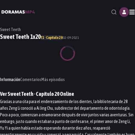
M
Sweet Teeth
Sweet Teeth 1x20
T1 · Capítulo 20
02-09-2021
Información
Comentarios
Más episodios
Ver
Sweet Teeth
· Capítulo
20
Online
Gracias a una cita para el enderezamiento de los dientes, la bibliotecaria de 28
años Zeng Li conoció a Ai Jing Chu, subdirector del departamento de odontología.
Poco a poco, comienzan a enamorarse después de vivir juntos varias aventuras. Sin
embargo, justo cuando estaban a punto de confesarse, el primer amor de Zeng Li,
Yu Yi a quien había estado esperando durante diez años, reapareció
repentinamente en su vida y comenzó a perseguirla. Casualmente también es buen