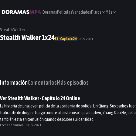
Doramas
Películas
Variedades
Filtros
Más
Stealth Walker
Stealth Walker 1x24
T1 · Capítulo 24
30-09-2021
Información
Comentarios
Más episodios
Ver
Stealth Walker
· Capítulo
24
Online
La historia de una joven policía de la academia de policía, Lin Qiang. Sus padres fue
traficante de drogas. Luego conoce al misterioso hijo adoptivo, Zhang Xian He, del a
también está en confusión cuando descubre su identidad.
Fecha de emisión:
30-09-2021