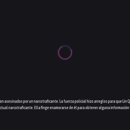
ron asesinados por un narcotraficante. La fuerza policial hizo arreglos para que Lin 
ctual narcotraficante. Ella finge enamorarse de él para obtener alguna información v