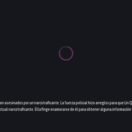
ron asesinados por un narcotraficante. La fuerza policial hizo arreglos para que Lin 
ctual narcotraficante. Ella finge enamorarse de él para obtener alguna información v