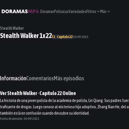
Doramas
Películas
Variedades
Filtros
Más
Stealth Walker
Stealth Walker 1x22
T1 · Capítulo 22
30-09-2021
Información
Comentarios
Más episodios
Ver
Stealth Walker
· Capítulo
22
Online
La historia de una joven policía de la academia de policía, Lin Qiang. Sus padres fue
traficante de drogas. Luego conoce al misterioso hijo adoptivo, Zhang Xian He, del a
también está en confusión cuando descubre su identidad.
Fecha de emisión:
30-09-2021