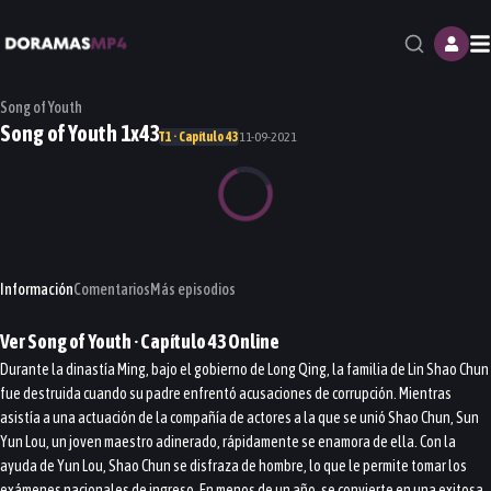
M
Song of Youth
Song of Youth 1x43
T1 · Capítulo 43
11-09-2021
Información
Comentarios
Más episodios
Ver
Song of Youth
· Capítulo
43
Online
Durante la dinastía Ming, bajo el gobierno de Long Qing, la familia de Lin Shao Chun
fue destruida cuando su padre enfrentó acusaciones de corrupción. Mientras
asistía a una actuación de la compañía de actores a la que se unió Shao Chun, Sun
Yun Lou, un joven maestro adinerado, rápidamente se enamora de ella. Con la
ayuda de Yun Lou, Shao Chun se disfraza de hombre, lo que le permite tomar los
exámenes nacionales de ingreso. En menos de un año, se convierte en una exitosa