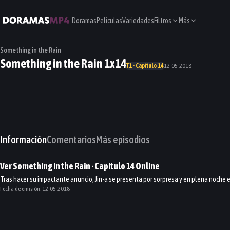
Doramas
Películas
Variedades
Filtros
Más
Something in the Rain
Something in the Rain 1x14
T1 · Capítulo 14
12-05-2018
Información
Comentarios
Más episodios
Ver
Something in the Rain
· Capítulo
14
Online
Tras hacer su impactante anuncio, Jin-a se presenta por sorpresa y en plena noche en
Fecha de emisión:
12-05-2018