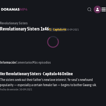
M
Revolutionary Sisters
Revolutionary Sisters 1x46
T1 · Capítulo 46
30-09-2021
Información
Comentarios
Más episodios
Ver
Revolutionary Sisters
· Capítulo
46
Online
The sisters seek out their father’s new love interest. Ye-seul’s newfound
popularity — especially a certain female fan — begins to bother Gwang-sik.
Fecha de emisión:
30-09-2021