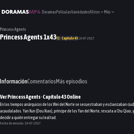
Doramas
Películas
Variedades
Filtros
Más
Princess Agents
Princess Agents 1x43
T1 · Capítulo 43
10-07-2017
Información
Comentarios
Más episodios
Ver
Princess Agents
· Capítulo
43
Online
En los tiempos anárquicos de los Wei del Norte se secuestraban y esclavizaban ciu
acaudalados. Yan Xun (Dou Xiao), príncipe de los Yan del Norte, rescata a Chu Qiao,
decidir a quién entregar su lealtad.
Fecha de emisión:
10-07-2017