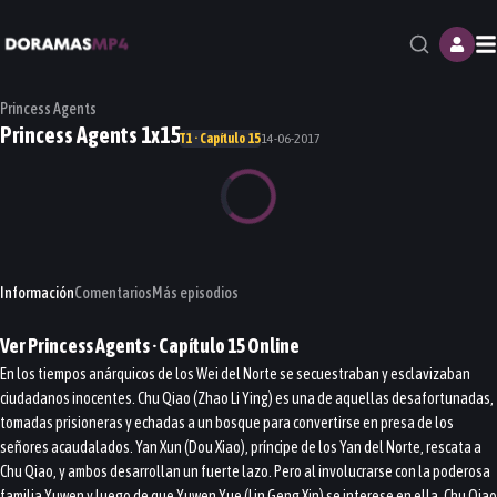
M
Princess Agents
Princess Agents 1x15
T1 · Capítulo 15
14-06-2017
Información
Comentarios
Más episodios
Ver
Princess Agents
· Capítulo
15
Online
En los tiempos anárquicos de los Wei del Norte se secuestraban y esclavizaban
ciudadanos inocentes. Chu Qiao (Zhao Li Ying) es una de aquellas desafortunadas,
tomadas prisioneras y echadas a un bosque para convertirse en presa de los
señores acaudalados. Yan Xun (Dou Xiao), príncipe de los Yan del Norte, rescata a
Chu Qiao, y ambos desarrollan un fuerte lazo. Pero al involucrarse con la poderosa
familia Yuwen y luego de que Yuwen Yue (Lin Geng Xin) se interese en ella, Chu Qiao