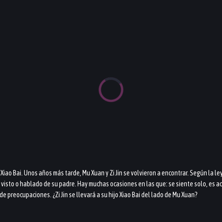
iao Bai. Unos años más tarde, Mu Xuan y Zi Jin se volvieron a encontrar. Según la ley
a visto o hablado de su padre. Hay muchas ocasiones en las que: se siente solo, es
de preocupaciones. ¿Zi Jin se llevará a su hijo Xiao Bai del lado de Mu Xuan?