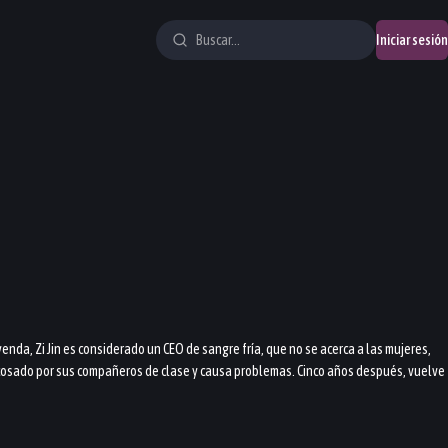
Iniciar sesión
enda, Zi Jin es considerado un CEO de sangre fría, que no se acerca a las mujeres,
 acosado por sus compañeros de clase y causa problemas. Cinco años después, vuelve