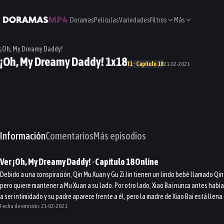
Doramas
Películas
Variedades
Filtros
Más
¡Oh, My Dreamy Daddy!
¡Oh, My Dreamy Daddy! 1x18
T1 · Capítulo 18
21-02-2021
Información
Comentarios
Más episodios
Ver
¡Oh, My Dreamy Daddy!
· Capítulo
18
Online
Debido a una conspiración, Qin Mu Xuan y Gu Zi Jin tienen un lindo bebé llamado Qin X
pero quiere mantener a Mu Xuan a su lado. Por otro lado, Xiao Bai nunca antes habí
a ser intimidado y su padre aparece frente a él, pero la madre de Xiao Bai está llena 
Fecha de emisión:
21-02-2021