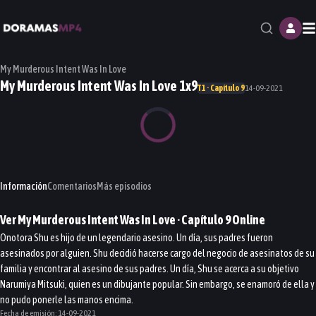
M
My Murderous Intent Was In Love
My Murderous Intent Was In Love 1x9
T1 · Capítulo 9
14-09-2021
Información
Comentarios
Más episodios
Ver
My Murderous Intent Was In Love
· Capítulo
9
Online
Onotora Shu es hijo de un legendario asesino. Un día, sus padres fueron
asesinados por alguien. Shu decidió hacerse cargo del negocio de asesinatos de su
familia y encontrar al asesino de sus padres. Un día, Shu se acerca a su objetivo
Narumiya Mitsuki, quien es un dibujante popular. Sin embargo, se enamoró de ella y
no pudo ponerle las manos encima.
Fecha de emisión:
14-09-2021