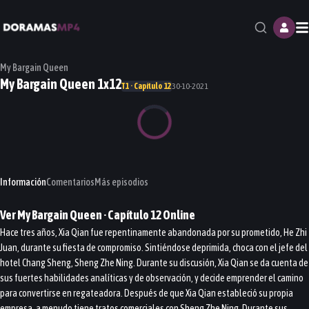
M
My Bargain Queen
My Bargain Queen 1x12
T1 · Capítulo 12
30-10-2021
Información
Comentarios
Más episodios
Ver
My Bargain Queen
· Capítulo
12
Online
Hace tres años, Xia Qian fue repentinamente abandonada por su prometido, He Zhi
Juan, durante su fiesta de compromiso. Sintiéndose deprimida, choca con el jefe del
hotel Chang Sheng, Sheng Zhe Ning. Durante su discusión, Xia Qian se da cuenta de
sus fuertes habilidades analíticas y de observación, y decide emprender el camino
para convertirse en regateadora. Después de que Xia Qian estableció su propia
empresa, a menudo tiene tratos comerciales con Sheng Zhe Ning. Durante sus