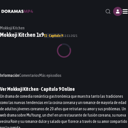
M
Mokkoji Kitchen
Mokkoji Kitchen 1x9
T1 · Capítulo 9
11-11-2021
Información
Comentarios
Más episodios
Ver
Mokkoji Kitchen
· Capítulo
9
Online
Un drama de comedia romántica gastronómica que muestra tanto las tradiciones
como las nuevas tendencias en la cocina coreana y un romance de mayoría de edad
de adultos jóvenes coreanos de 20 años que retratan su amor y sus problemas. Un
web drama sobre MuYoung, un chef en un restaurante de fusión coreana, su nueva
vecina Roin y su romance dulce y salado que florece a través de su amor compartido
por la comida.