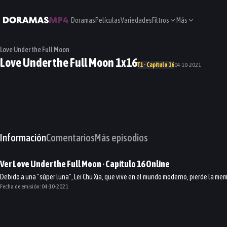
Doramas
Películas
Variedades
Filtros
Más
Love Under the Full Moon
Love Under the Full Moon 1x16
T1 · Capítulo 16
04-10-2021
Información
Comentarios
Más episodios
Ver
Love Under the Full Moon
· Capítulo
16
Online
Debido a una "súper luna", Lei Chu Xia, que vive en el mundo moderno, pierde la mem
Fecha de emisión:
04-10-2021