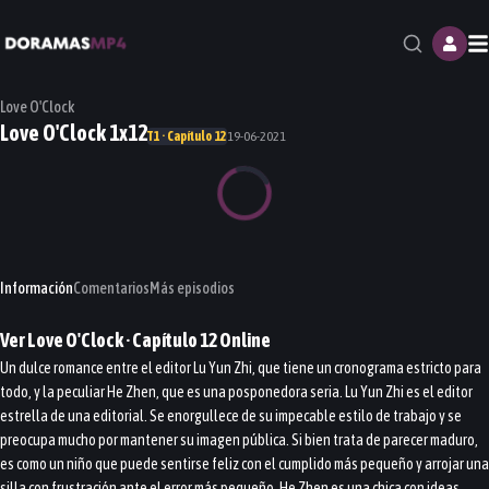
M
Love O'Clock
Love O'Clock 1x12
T1 · Capítulo 12
19-06-2021
Información
Comentarios
Más episodios
Ver
Love O'Clock
· Capítulo
12
Online
Un dulce romance entre el editor Lu Yun Zhi, que tiene un cronograma estricto para
todo, y la peculiar He Zhen, que es una posponedora seria. Lu Yun Zhi es el editor
estrella de una editorial. Se enorgullece de su impecable estilo de trabajo y se
preocupa mucho por mantener su imagen pública. Si bien trata de parecer maduro,
es como un niño que puede sentirse feliz con el cumplido más pequeño y arrojar una
silla con frustración ante el error más pequeño. He Zhen es una chica con ideas