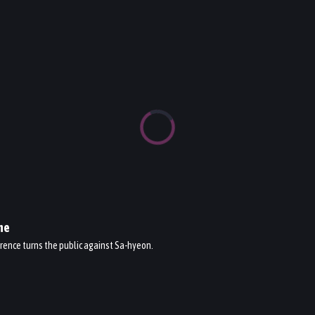
ne
rence turns the public against Sa-hyeon.