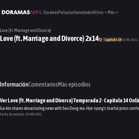
Doramas
Películas
Variedades
Filtros
Más
Love (ft. Marriage and Divorce)
Love (ft. Marriage and Divorce) 2x14
T2 · Capítulo 14
01-08-2021
Información
Comentarios
Más episodios
Ver
Love (ft. Marriage and Divorce)
Temporada 2
· Capítulo
14
Onli
Ga-bin shares devastating news with Seo Dong-ma. Hye-ryung's tearful press confe
Fecha de emisión:
01-08-2021