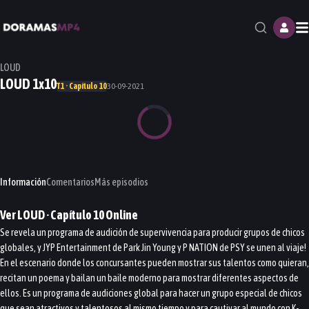
M
LOUD
LOUD 1x10
T1 · Capítulo 10
30-09-2021
Información
Comentarios
Más episodios
Ver
LOUD
· Capítulo
10
Online
Se revela un programa de audición de supervivencia para producir grupos de chicos
globales, y JYP Entertainment de Park Jin Young y P NATION de PSY se unen al viaje!
En el escenario donde los concursantes pueden mostrar sus talentos como quieran,
recitan un poema y bailan un baile moderno para mostrar diferentes aspectos de
ellos. Es un programa de audiciones global para hacer un grupo especial de chicos
que sean atractivos y talentosos al mismo tiempo y para cautivar al mundo con K-