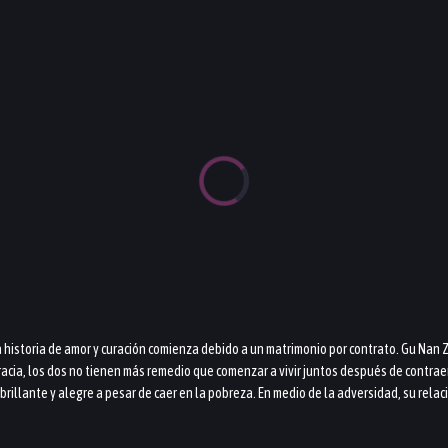
 historia de amor y curación comienza debido a un matrimonio por contrato. Gu Nan Z
gracia, los dos no tienen más remedio que comenzar a vivir juntos después de contra
brillante y alegre a pesar de caer en la pobreza. En medio de la adversidad, su rel