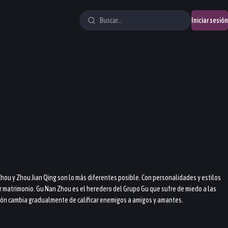
Iniciar sesión
hou y Zhou Jian Qing son lo más diferentes posible. Con personalidades y estilos
er matrimonio. Gu Nan Zhou es el heredero del Grupo Gu que sufre de miedo a las
ación cambia gradualmente de calificar enemigos a amigos y amantes.