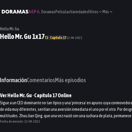
Doramas
Películas
Variedades
Filtros
Más
Hello Mr. Gu
Hello Mr. Gu 1x17
T1 · Capítulo 17
12-04-2021
Información
Comentarios
Más episodios
Ver
Hello Mr. Gu
· Capítulo
17
Online
Sigue a un CEO dominante no tan típico y una 'princesa' en apuros cuya conmovedora
de vida muy diferentes, sentían una aversión inmediata el uno por el otro. Por des
multitudes. Zhou Jian Qing, que una vez nació con una cuchara de plata, permanece 
Fecha de emisión:
12-04-2021