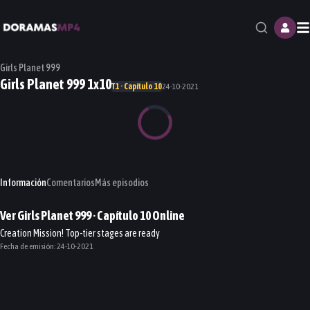
M
Girls Planet 999
Girls Planet 999 1x10
T1 · Capítulo 10
24-10-2021
Información
Comentarios
Más episodios
Ver
Girls Planet 999
· Capítulo
10
Online
Creation Mission! Top-tier stages are ready
Fecha de emisión:
24-10-2021