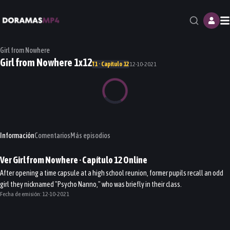
M
Girl from Nowhere
Girl from Nowhere 1x12
T1 · Capítulo 12
12-10-2021
Información
Comentarios
Más episodios
Ver
Girl from Nowhere
· Capítulo
12
Online
After opening a time capsule at a high school reunion, former pupils recall an odd
girl they nicknamed "Psycho Nanno," who was briefly in their class.
Fecha de emisión:
12-10-2021