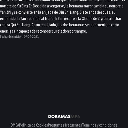
nombre de Yu Bing Er. Decidida a vengarse, la hermana mayor cambia su nombre a
Yan Zhi y se convierte en la ahijada de Qiu Shi Liang. Siete años después, el
emperador Li Yan asciende al trono. Li Yan recurre a la Oficina de Ziyi para luchar
contra Qui Shi Liang. Como resultado, las dos hermanas se reencuentran como
enemigas incapaces de reconocer su relación por sangre.
Fecha de emisión:
09-09-2021
DMCA
Política de Cookies
Preguntas frecuentes
Términos y condiciones