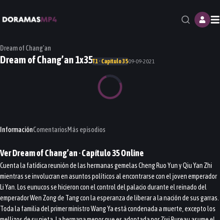
M
Dream of Chang’an
Dream of Chang’an 1x35
T1 · Capítulo 35
09-09-2021
Información
Comentarios
Más episodios
Ver
Dream of Chang’an
· Capítulo
35
Online
Cuenta la fatídica reunión de las hermanas gemelas Cheng Ruo Yun y Qiu Yan Zhi
mientras se involucran en asuntos políticos al encontrarse con el joven emperador
Li Yan. Los eunucos se hicieron con el control del palacio durante el reinado del
emperador Wen Zong de Tang con la esperanza de liberar a la nación de sus garras.
Toda la familia del primer ministro Wang Ya está condenada a muerte, excepto los
mellizos de su nieta. La hermana menor que es adoptada por Ziyi Bureau asume el