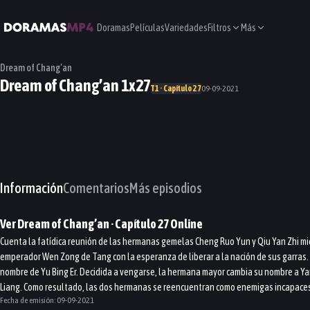
Doramas
Películas
Variedades
Filtros
Más
Dream of Chang’an
Dream of Chang’an 1x27
T1 · Capítulo 27
09-09-2021
Información
Comentarios
Más episodios
Ver
Dream of Chang’an
· Capítulo
27
Online
Cuenta la fatídica reunión de las hermanas gemelas Cheng Ruo Yun y Qiu Yan Zhi mien
emperador Wen Zong de Tang con la esperanza de liberar a la nación de sus garras.
nombre de Yu Bing Er. Decidida a vengarse, la hermana mayor cambia su nombre a Yan Zh
Liang. Como resultado, las dos hermanas se reencuentran como enemigas incapaces 
Fecha de emisión:
09-09-2021