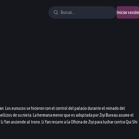
Iniciar sesión
n. Los eunucos se hicieron con el control del palacio durante el reinado del
mellizos de su nieta. La hermana menor que es adoptada por Ziyi Bureau asume el
Yan asciende al trono. Li Yan recurre a la Oficina de Ziyi para luchar contra Qui Shi