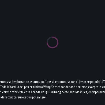
tras se involucran en asuntos políticos al encontrarse con el joven emperador Li Ya
 Toda la familia del primer ministro Wang Ya está condenada a muerte, excepto los 
i y se convierte en la ahijada de Qiu Shi Liang. Siete años después, el emperador Li 
de reconocer su relación por sangre.