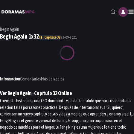
M
Begin Again
Begin Again 1x32
T1 · Capítulo 32
23-09-2021
Información
Comentarios
Más episodios
Ver
Begin Again
· Capítulo
32
Online
Cuenta la historia de una CEO dominante y un doctor cálido que hace realidad una
relación falsa por razones prácticas. Después de intercambiar sus "Sí, quiero",
comienzan un nuevo capítulo de sus vidas a medida que aprenden a enamorarse. Lu
Fang Ning es el gerente general de Luning Group, una gran corporación en el
negocio de muebles para el hogar. Lu Fang Ning es una mujer que lo tiene todo:
talentosa, bella y rica. Cerca de sus treinta años, Lu Fang Ning sucumbe a las