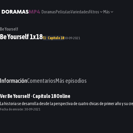
Doramas
Películas
Variedades
Filtros
Más
Be Yourself
Be Yourself 1x18
T1 · Capítulo 18
30-09-2021
Información
Comentarios
Más episodios
Ver
Be Yourself
· Capítulo
18
Online
La historia se desarrolla desde la perspectiva de cuatro chicas de primer año y su c
Fecha de emisión:
30-09-2021