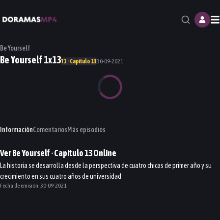
M
Be Yourself
Be Yourself 1x13
T1 · Capítulo 13
30-09-2021
Información
Comentarios
Más episodios
Ver
Be Yourself
· Capítulo
13
Online
La historia se desarrolla desde la perspectiva de cuatro chicas de primer año y su
crecimiento en sus cuatro años de universidad
Fecha de emisión:
30-09-2021