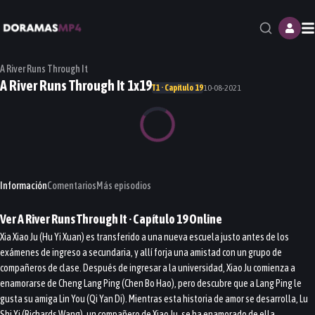
M
A River Runs Through It
A River Runs Through It 1x19
T1 · Capítulo 19
10-08-2021
Información
Comentarios
Más episodios
Ver
A River Runs Through It
· Capítulo
19
Online
Xia Xiao Ju (Hu Yi Xuan) es transferido a una nueva escuela justo antes de los
exámenes de ingreso a secundaria, y allí forja una amistad con un grupo de
compañeros de clase. Después de ingresar a la universidad, Xiao Ju comienza a
enamorarse de Cheng Lang Ping (Chen Bo Hao), pero descubre que a Lang Ping le
gusta su amiga Lin You (Qi Yan Di). Mientras esta historia de amor se desarrolla, Lu
Shi Yi (Richards Wang), un compañero de Xiao Ju, se ha enamorado de ella.