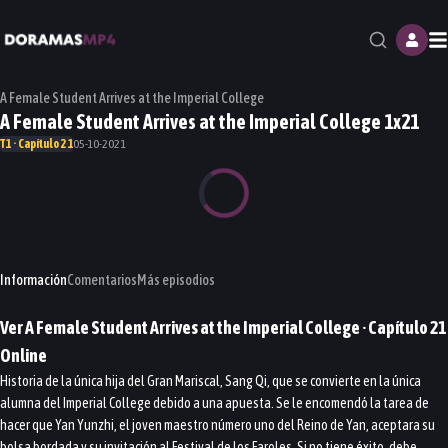
M
A Female Student Arrives at the Imperial College
A Female Student Arrives at the Imperial College 1x21
T1 · Capítulo 21
05-10-2021
Información
Comentarios
Más episodios
Ver
A Female Student Arrives at the Imperial College
· Capítulo
21
Online
Historia de la única hija del Gran Mariscal, Sang Qi, que se convierte en la única
alumna del Imperial College debido a una apuesta. Se le encomendó la tarea de
hacer que Yan Yunzhi, el joven maestro número uno del Reino de Yan, aceptara su
bolsa bordada y su invitación al Festival de los Faroles. Si no tiene éxito, debe