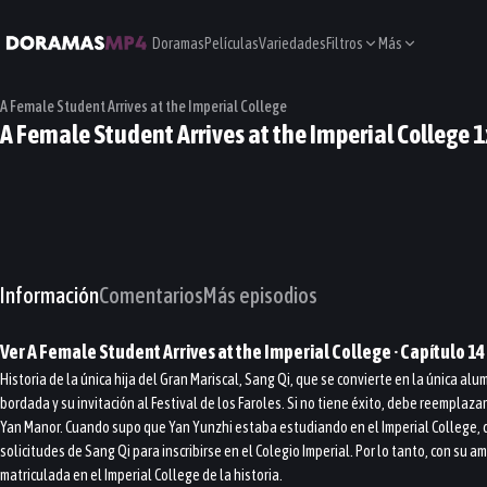
Doramas
Películas
Variedades
Filtros
Más
A Female Student Arrives at the Imperial College
A Female Student Arrives at the Imperial College 
Información
Comentarios
Más episodios
Ver
A Female Student Arrives at the Imperial College
· Capítulo
14
Historia de la única hija del Gran Mariscal, Sang Qi, que se convierte en la única 
bordada y su invitación al Festival de los Faroles. Si no tiene éxito, debe reemplaz
Yan Manor. Cuando supo que Yan Yunzhi estaba estudiando en el Imperial College, d
solicitudes de Sang Qi para inscribirse en el Colegio Imperial. Por lo tanto, con s
matriculada en el Imperial College de la historia.