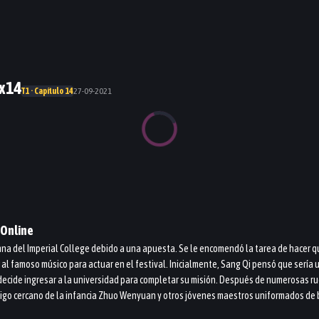
1x14
T1 · Capítulo 14
27-09-2021
Online
alumna del Imperial College debido a una apuesta. Se le encomendó la tarea de hacer
ar al famoso músico para actuar en el festival. Inicialmente, Sang Qi pensó que sería
ecide ingresar a la universidad para completar su misión. Después de numerosas ru
u amigo cercano de la infancia Zhuo Wenyuan y otros jóvenes maestros uniformados de