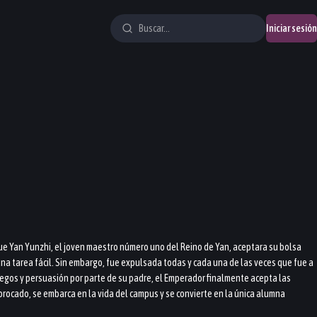
Iniciar sesión
 que Yan Yunzhi, el joven maestro número uno del Reino de Yan, aceptara su bolsa
 una tarea fácil. Sin embargo, fue expulsada todas y cada una de las veces que fue a
egos y persuasión por parte de su padre, el Emperador finalmente acepta las
 brocado, se embarca en la vida del campus y se convierte en la única alumna